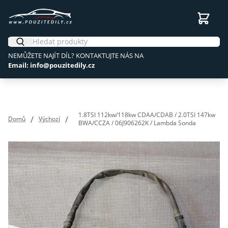
NEMŮŽETE NAJÍT DÍL? KONTAKTUJTE NÁS NA
Email: info@pouzitedily.cz
1.8TSI 112kw/118kw CDAA/CDAB / 2.0TSI 147kw
/
/
Domů
Výchozí
BWA/CCZA / 06J906262K / Lambda Sonda