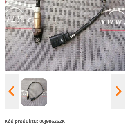
S
Kód produktu: 06J906262K