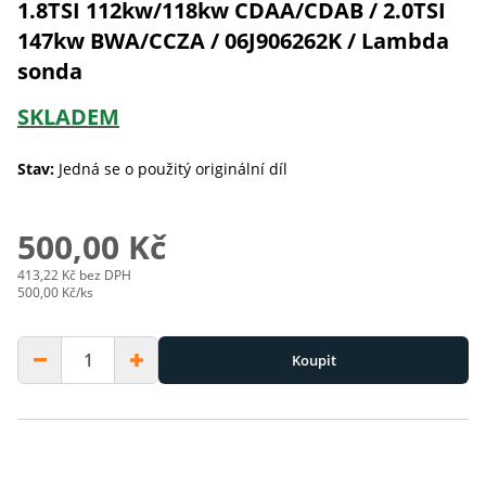
1.8TSI 112kw/118kw CDAA/CDAB / 2.0TSI
147kw BWA/CCZA / 06J906262K / Lambda
sonda
SKLADEM
Stav:
Jedná se o použitý originální díl
500,00 Kč
413,22 Kč bez DPH
500,00 Kč/ks
Koupit